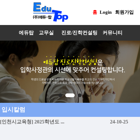
홈
Login
회원가입
에듀탑
교무실
진로/진학컨설팅
커뮤니티
입시칼럼
[인천시교육청] 2025학년도 ...
24-10-25