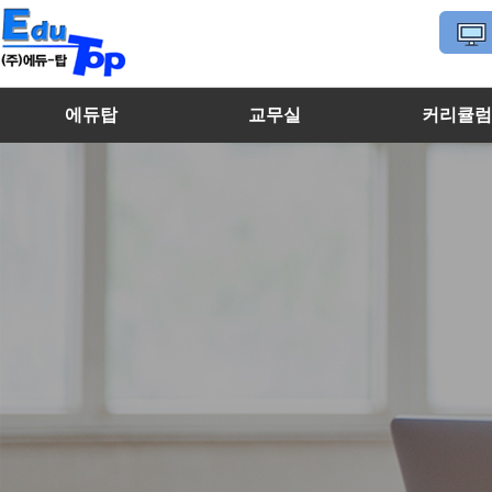
에듀탑
교무실
커리큘
마이페이지
에듀탑 소개
수학선생님
고등학생
내강의실
특징 및 장점
영어선생님
중학생
찾아오시는 길
국어/과학/사회선생님
초등학생
멘토선생님