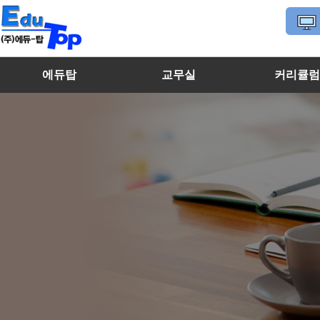
에듀탑
교무실
커리큘
마이페이지
에듀탑 소개
수학선생님
고등학생
내강의실
특징 및 장점
영어선생님
중학생
찾아오시는 길
국어/과학/사회선생님
초등학생
멘토선생님