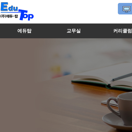
에듀탑
교무실
커리큘
마이페이지
에듀탑 소개
수학선생님
고등학생
내강의실
특징 및 장점
영어선생님
중학생
찾아오시는 길
국어/과학/사회선생님
초등학생
멘토선생님