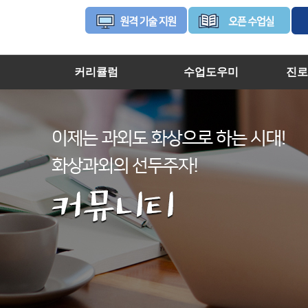
커리큘럼
수업도우미
진로
님
고등학생
수강절차
진로
님
중학생
오픈수업실
학생
회선생님
초등학생
원격기술지원
님
화상강의실이용가이드
캠/헤드셋/펜마우스 설정