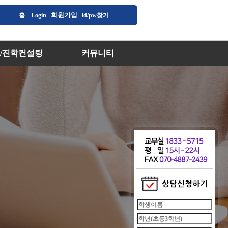
회원가입
홈
Login
id/pw찾기
/진학컨설팅
커뮤니티
/진학컨설팅
공지사항
부종합멘토링
자주하는 질문
수강후기
1:1문의
입시칼럼