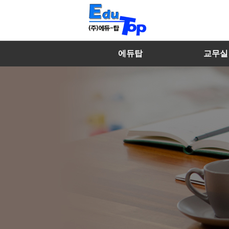
에듀탑
교무실
마이페이지
에듀탑 소개
수학선생
내강의실
특징 및 장점
영어선생
찾아오시는 길
국어/과학/사
멘토선생