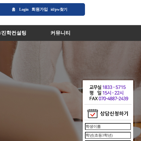
회원가입
홈
Login
id/pw찾기
/진학컨설팅
커뮤니티
/진학컨설팅
공지사항
부종합멘토링
자주하는 질문
수강후기
1:1문의
입시칼럼