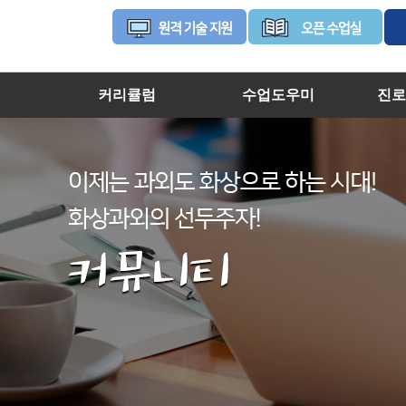
커리큘럼
수업도우미
진로
님
고등학생
수강절차
진로
님
중학생
오픈수업실
학생
회선생님
초등학생
원격기술지원
님
화상강의실이용가이드
캠/헤드셋/펜마우스 설정