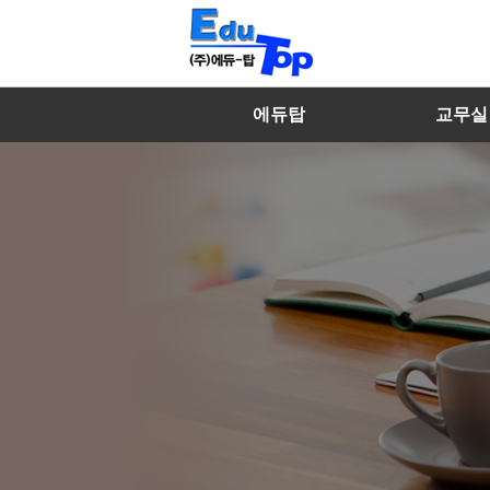
에듀탑
교무실
마이페이지
에듀탑 소개
수학선생
내강의실
특징 및 장점
영어선생
찾아오시는 길
국어/과학/사
멘토선생