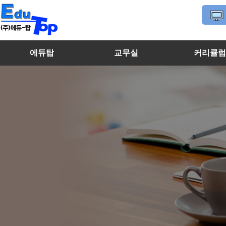
에듀탑
교무실
커리큘
마이페이지
에듀탑 소개
수학선생님
고등학생
내강의실
특징 및 장점
영어선생님
중학생
찾아오시는 길
국어/과학/사회선생님
초등학생
멘토선생님